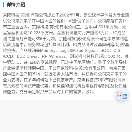
详情介绍
京隆科技(苏州)有限公司成立于2002年7月，是全球半导体最大专业测
试公司京元电子在中国地区的独树一帜测试子公司。公司座落在苏州
市工业园区内。京隆科技(苏州)有限公司工厂占地44,561平方米，无
尘室面积则达10,223平方米。晶圆针测量每月产能达6万片，IC成品
测试量每月产能可达6千万颗。京隆科技(苏州)有限公司在半导体制造
后段流程中，服务领域包括晶圆针测、IC成品测试及晶圆研磨/切割/晶
粒挑拣。产品线涵盖Memory、Logic&Mixed-Signal、SOC、CIS
/CCD、LCD Driver、RF /Wireless，测试机台总数已超过 300 台，其
中驱动IC、eFlash的测试规模，已达中国地区地位。鉴于全球半导体
产业链逐渐移转到中国，子公司京隆科技(苏州)有限公司，为京元集
团中国地区产销基地，就近服务大陆市场，并获得母公司京元电子的
全力支持，在多年的耕耘下已稳定量产。京隆科技(苏州)有限公司拥
有具规模的测试产能优势，和极佳的测试机台零组件客制化及配件维
修能力，充分满足客户产品及时上市的需求。收起