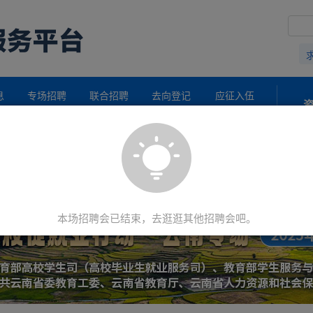
息
专场招聘
联合招聘
去向登记
应征入伍
导
实习岗位
风险提示
宏志助航
本场招聘会
已结束
，去逛逛其他招聘会吧。