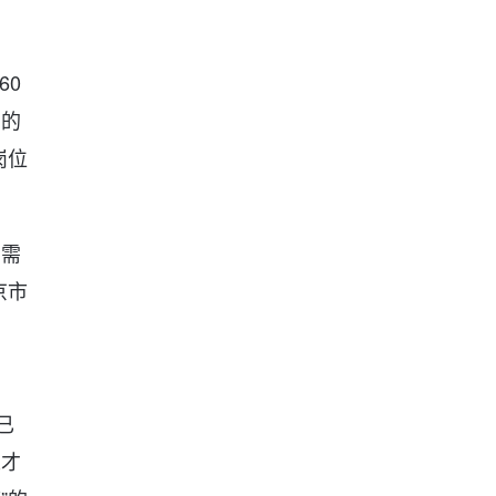
60
阔的
岗位
的需
京市
已
人才