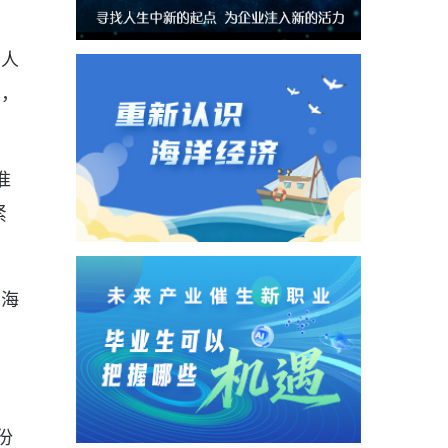
动人
炼，
准
紧
用海
份